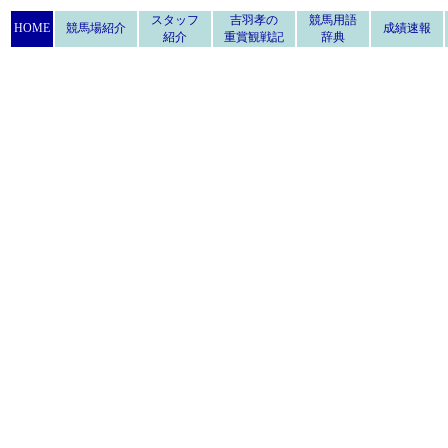
スタッフ
吉羽孝の
競馬用語
HOME
競馬場紹介
成績速報
紹介
重賞観戦記
辞典